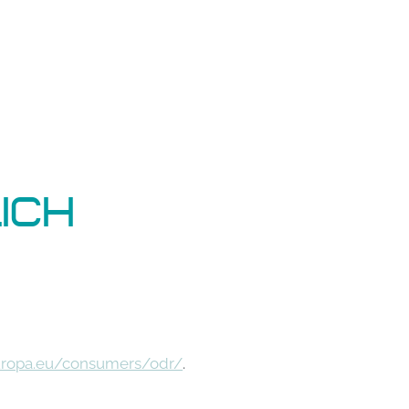
ich
europa.eu/consumers/odr/
.