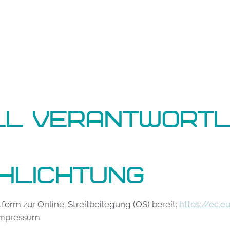
ll verantwortl
hlichtung
tform zur Online-Streitbeilegung (OS) bereit:
https://ec.
Impressum.