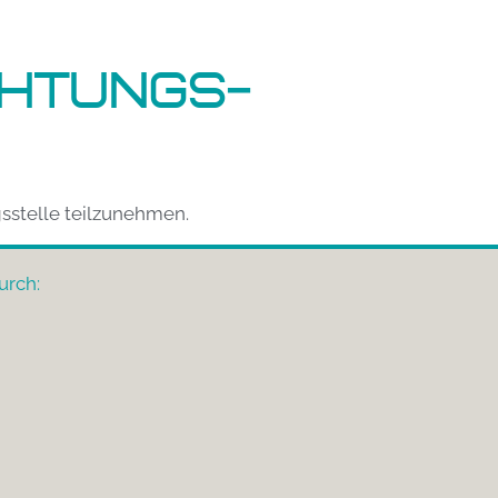
chtungs­
gsstelle teilzunehmen.
urch: