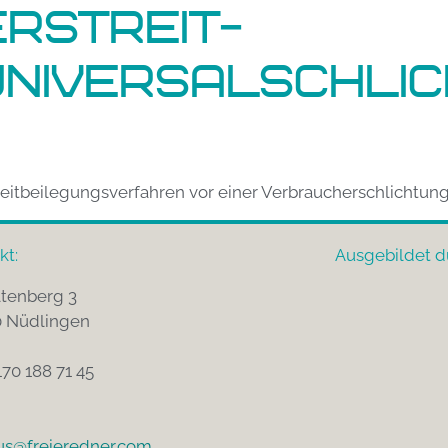
­streit­
niversal­schli
Streitbeilegungsverfahren vor einer Verbraucherschlichtun
kt:
Ausgebildet d
tenberg 3
 Nüdlingen
170 188 71 45
s@freieredner.com