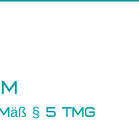
um
äß § 5 TMG