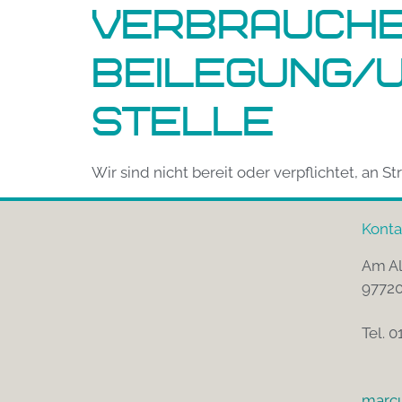
Verbraucher
beilegung/U
stelle
Wir sind nicht bereit oder verpflichtet, an 
Konta
Am Al
97720
Tel. 0
marcu